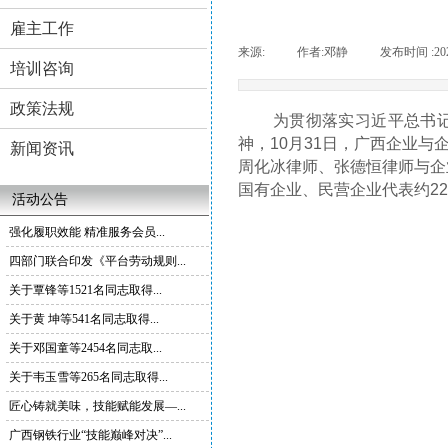
雇主工作
来源:
|
作者:
邓静
|
发布时间 :
20
培训咨询
政策法规
为贯彻落实习近平总书记关
神，10月31日，广西企业
新闻资讯
周化冰律师、张德恒律师与企
国有企业、民营企业代表约2
活动公告
强化履职效能 精准服务会员...
四部门联合印发《平台劳动规则...
关于覃锋等1521名同志取得...
关于黄 坤等541名同志取得...
关于邓国童等2454名同志取...
关于韦玉雪等265名同志取得...
匠心铸就美味，技能赋能发展—...
广西钢铁行业“技能巅峰对决”...