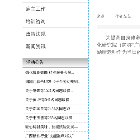
雇主工作
来源:
|
作者:
陆艺
|
培训咨询
政策法规
为提高自身修养
化研究院（简称“广
新闻资讯
涵晴老师作为当日
活动公告
强化履职效能 精准服务会员...
四部门联合印发《平台劳动规则...
关于覃锋等1521名同志取得...
关于黄 坤等541名同志取得...
关于邓国童等2454名同志取...
关于韦玉雪等265名同志取得...
匠心铸就美味，技能赋能发展—...
广西钢铁行业“技能巅峰对决”...