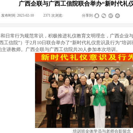
广西企联与广西工信院联合举办“新时代礼
发布时间 :
2023-02-10
|
2371
次浏览:
|
|
分享到:
和日常行为规范常识，积极推进礼仪教育文明理念，广西企业与
西工信院”）于2月10日联合举办了“新时代礼仪意识及行为”
的主讲教师。广西企联与广西工信院共20人参加本次培训。
培训班全体学员与老师合影留念