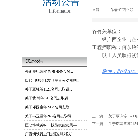
活动公告
来源:
|
作者:
广西企联
Information
各有关单位：
经广西企业与企
工程师职称；何东玲
以上人员取得初级
活动公告
附件：取得20
强化履职效能 精准服务会员...
四部门联合印发《平台劳动规则...
关于覃锋等1521名同志取得...
关于黄 坤等541名同志取得...
关于邓国童等2454名同志取...
关于韦玉雪等265名同志取得...
上一篇：
关于覃锋等1521名
下一篇：
关于邓国童等2454
匠心铸就美味，技能赋能发展—...
广西钢铁行业“技能巅峰对决”...