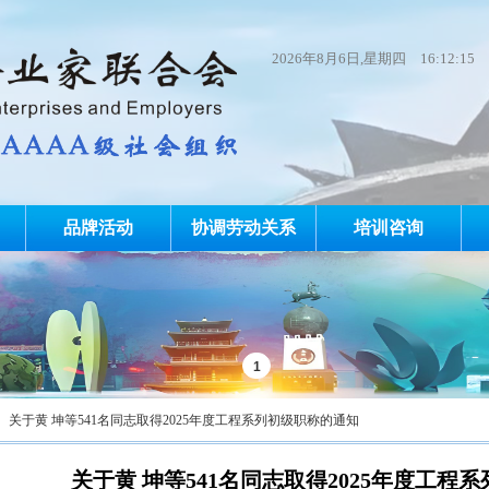
2026
年
8
月
6
日
,星期四
16:12:16
品牌活动
协调劳动关系
培训咨询
关于黄 坤等541名同志取得2025年度工程系列初级职称的通知
关于黄 坤等541名同志取得2025年度工程