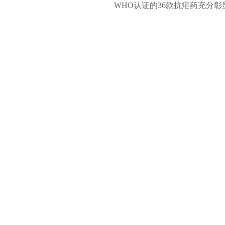
WHO认证的36款抗疟药充分彰