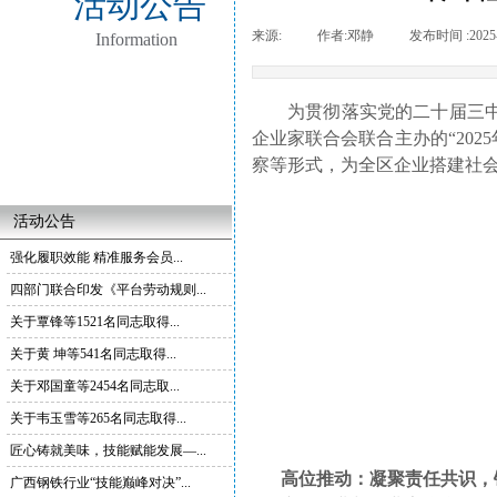
活动公告
来源:
|
作者:
邓静
|
发布时间 :
2025
Information
为贯彻落实党的二十届三中
企业家联合会联合主办的“20
察等形式，为全区企业搭建社会
活动公告
强化履职效能 精准服务会员...
四部门联合印发《平台劳动规则...
关于覃锋等1521名同志取得...
关于黄 坤等541名同志取得...
关于邓国童等2454名同志取...
关于韦玉雪等265名同志取得...
匠心铸就美味，技能赋能发展—...
高位推动：凝聚责任共识，
广西钢铁行业“技能巅峰对决”...