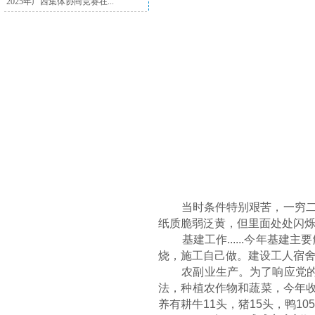
2025年广西集体协商竞赛在...
当时条件特别艰苦，一穷二白，
纸质脆弱泛黄，但里面处处闪
基建工作......今年基建
烧，施工自己做。建设工人宿舍1
农副业生产。为了响应党的“
法，种植农作物和蔬菜，今年收入
养有耕牛11头，猪15头，鸭105