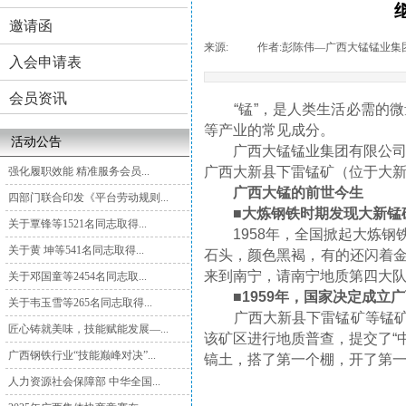
邀请函
来源:
|
作者:
彭陈伟—广西大锰锰业集
入会申请表
会员资讯
“锰”，是人类生活必需的微
等产业的常见成分。
活动公告
广西大锰锰业集团有限公司（
广西大新县下雷锰矿（位于大新
强化履职效能 精准服务会员...
广西大锰的前世今生
四部门联合印发《平台劳动规则...
■大炼钢铁时期发现大新锰
关于覃锋等1521名同志取得...
1958年，全国掀起大炼钢
关于黄 坤等541名同志取得...
石头，颜色黑褐，有的还闪着
来到南宁，请南宁地质第四大
关于邓国童等2454名同志取...
■1959年，国家决定成立
关于韦玉雪等265名同志取得...
广西大新县下雷锰矿等锰矿山的
匠心铸就美味，技能赋能发展—...
该矿区进行地质普查，提交了“中
广西钢铁行业“技能巅峰对决”...
镐土，搭了第一个棚，开了第
人力资源社会保障部 中华全国...