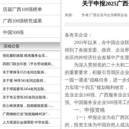
关于申报2025广
历届广西100强榜单
来源:
|
作者:
广西企业与企业家联合会
广西100强研究成果
中国500强
各有关企业：
2003年以来，在中国企
活动公告
得到了各级党委、政府、企业界
强化履职效能 精准服务会员...
在区内外经济社会发展中产生
四部门联合印发《平台劳动规则...
为深入贯彻党的二十大和
的重要要求，积极引导我区企业
关于覃锋等1521名同志取得...
一园一通道”战略任务，进一步
关于黄 坤等541名同志取得...
力实现“十四五”规划顺利收官
关于邓国童等2454名同志取...
造业企业100强、广西服务业企
关于韦玉雪等265名同志取得...
强、中国服务业企业500强等
匠心铸就美味，技能赋能发展—...
一、申报资格
广西钢铁行业“技能巅峰对决”...
（一）申报企业为在广西
人力资源社会保障部 中华全国...
的，投资主体为中国自然人或