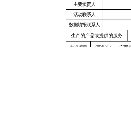
主要负责人
活动联系人
数据填报联系人
生产的产品或提供的服务
□
申报项目
（可多选）
广西
指标
营业收入
(
万元
)
2023
年
2024
年
指标
海外资产
(
万元
)
2023
年
2024
年